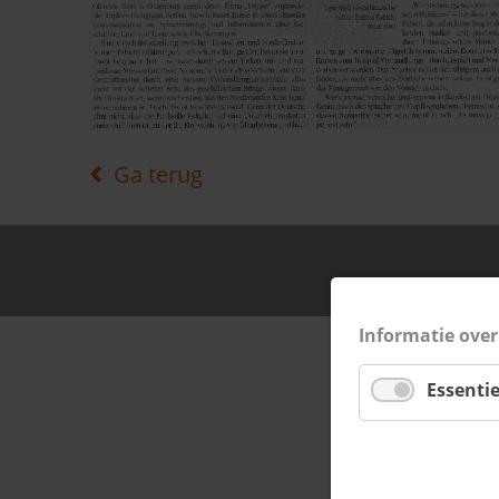
Ga terug
© Copyrig
Informatie ove
Essentie