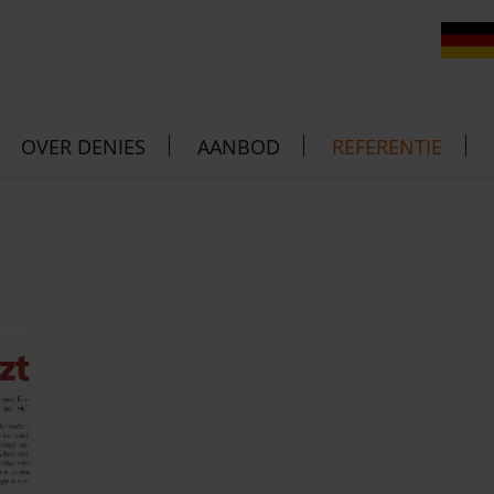
D
OVER DENIES
AANBOD
REFERENTIE
PROJECTBEGELEIDING
INDRUKKEN KLA
NETWERKCOÖRDINATIE
PERS / ARCHIEF
MODEREREN
PRESENTATIES
DUITSE TAAL
WORKSHOPS
SPARRINGPARTNER & VERTALI