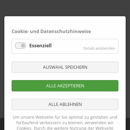
Cookie- und Datenschutzhinweise
Essenziell
Details einblenden
AUSWAHL SPEICHERN
ALLE AKZEPTIEREN
presse19.pdf
(286,5 KiB)
ALLE ABLEHNEN
Zurück
Um unsere Webseite für Sie optimal zu gestalten und
fortlaufend verbessern zu können, verwenden wir
Cookies. Durch die weitere Nutzung der Webseite